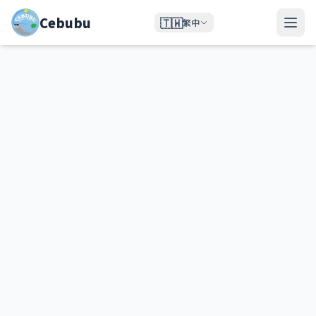
Cebubu
🇹🇼
繁中