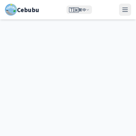
Cebubu
🇹🇼
繁中