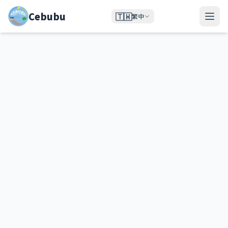
Cebubu
🇹🇼
繁中