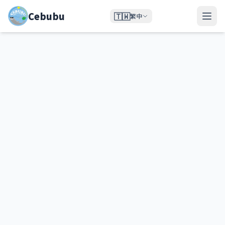
Cebubu
🇹🇼
繁中